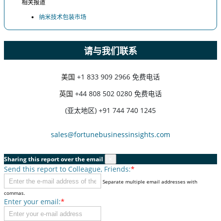
相关报道
纳米技术包装市场
请与我们联系
美国
+1 833 909 2966 免费电话
英国
+44 808 502 0280 免费电话
(亚太地区) +91 744 740 1245
sales@fortunebusinessinsights.com
Sharing this report over the email
×
Send this report to Colleague, Friends:
*
Separate multiple email addresses with
commas.
Enter your email:
*