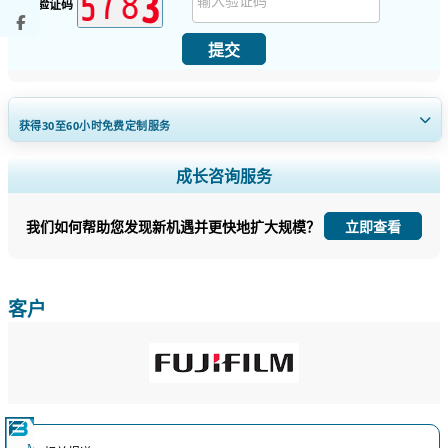
安全验证码
提交
获得30至60
小时
免费定制服务
扩大区域和国家覆盖范围， 细分市场分析， 公司简介， 竞争基准分析，
成长咨询服务
以及最终用户洞察。
我们如何帮助您发现新机遇并更快地扩大规模？
立即查看
立即定制
客户