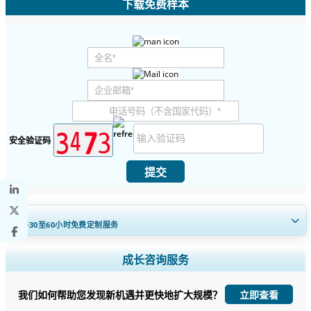
下载免费样本
安全验证码
提交
获得30至60
小时
免费定制服务
扩大区域和国家覆盖范围， 细分市场分析， 公司简介， 竞争基准分析，
成长咨询服务
以及最终用户洞察。
我们如何帮助您发现新机遇并更快地扩大规模？
立即查看
立即定制