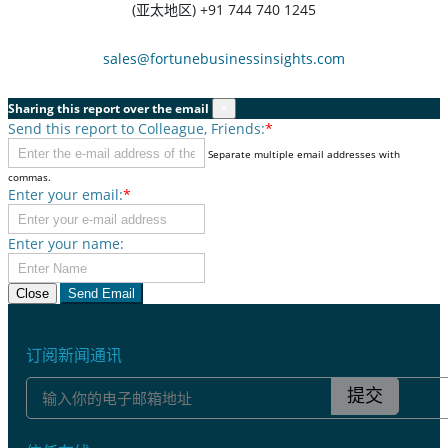
(亚太地区) +91 744 740 1245
sales@fortunebusinessinsights.com
Sharing this report over the email
×
Send this report to Colleague, Friends:
*
Separate multiple email addresses with
commas.
Enter your email:
*
Enter your name:
Close
Send Email
订阅新闻通讯
提交