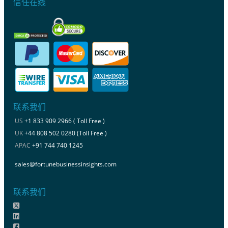
信任在线
联系我们
US
+1 833 909 2966 ( Toll Free )
UK
+44 808 502 0280 (Toll Free )
APAC
+91 744 740 1245
sales@fortunebusinessinsights.com
联系我们