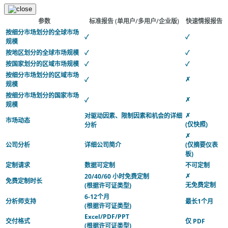
参数
标准报告
(单用户/多用户/企业版)
快速情报报告
按细分市场划分的全球市场
✓
✓
规模
按地区划分的全球市场规模
✓
✓
按国家划分的区域市场规模
✓
✓
按细分市场划分的区域市场
✗
✓
规模
按细分市场划分的国家市场
✗
✓
规模
✗
对驱动因素、限制因素和机会的详细
市场动态
(仅快照)
分析
✗
公司分析
详细公司简介
(仅摘要仪表
板)
定制请求
数据可定制
不可定制
✗
20/40/60 小时免费定制
免费定制时长
无免费定制
(根据许可证类型)
6-12个月
分析师支持
最长1个月
(根据许可证类型)
Excel/PDF/PPT
交付格式
仅 PDF
(根据许可证类型)