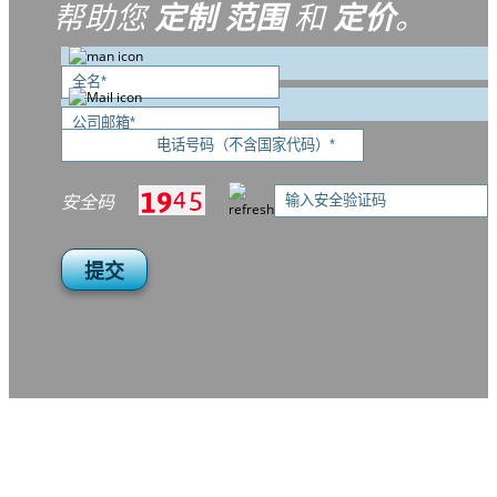
帮助您
定制
范围
和
定价
。
安全码
提交