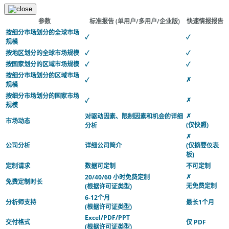
参数
标准报告
(单用户/多用户/企业版)
快速情报报告
按细分市场划分的全球市场
✓
✓
规模
按地区划分的全球市场规模
✓
✓
按国家划分的区域市场规模
✓
✓
按细分市场划分的区域市场
✗
✓
规模
按细分市场划分的国家市场
✗
✓
规模
✗
对驱动因素、限制因素和机会的详细
市场动态
(仅快照)
分析
✗
公司分析
详细公司简介
(仅摘要仪表
板)
定制请求
数据可定制
不可定制
✗
20/40/60 小时免费定制
免费定制时长
无免费定制
(根据许可证类型)
6-12个月
分析师支持
最长1个月
(根据许可证类型)
Excel/PDF/PPT
交付格式
仅 PDF
(根据许可证类型)