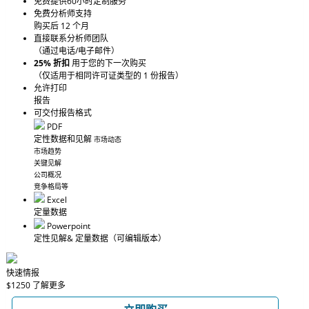
免费提供60小时定制服务
免费分析师支持
购买后 12 个月
直接联系分析师团队
（通过电话/电子邮件）
25% 折扣
用于您的下一次购买
（仅适用于相同许可证类型的 1 份报告）
允许打印
报告
可交付报告格式
PDF
定性数据和见解
市场动态
市场趋势
关键见解
公司概况
竞争格局等
Excel
定量数据
Powerpoint
定性见解
& 定量数据
（可编辑版本）
快速情报
$1250
了解更多