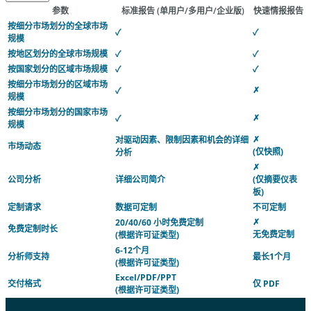
参数
标准报告
(单用户/多用户/企业版)
快速情报报告
按细分市场划分的全球市场
✓
✓
规模
按地区划分的全球市场规模
✓
✓
按国家划分的区域市场规模
✓
✓
按细分市场划分的区域市场
✗
✓
规模
按细分市场划分的国家市场
✗
✓
规模
✗
对驱动因素、限制因素和机会的详细
市场动态
(仅快照)
分析
✗
公司分析
详细公司简介
(仅摘要仪表
板)
定制请求
数据可定制
不可定制
✗
20/40/60 小时免费定制
免费定制时长
无免费定制
(根据许可证类型)
6-12个月
分析师支持
最长1个月
(根据许可证类型)
Excel/PDF/PPT
交付格式
仅 PDF
(根据许可证类型)