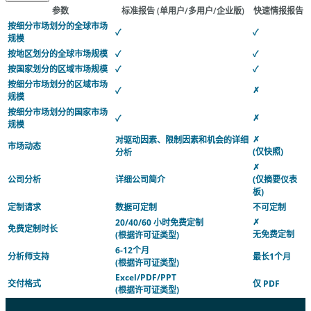
参数
标准报告
(单用户/多用户/企业版)
快速情报报告
按细分市场划分的全球市场
✓
✓
规模
按地区划分的全球市场规模
✓
✓
按国家划分的区域市场规模
✓
✓
按细分市场划分的区域市场
✗
✓
规模
按细分市场划分的国家市场
✗
✓
规模
✗
对驱动因素、限制因素和机会的详细
市场动态
(仅快照)
分析
✗
公司分析
详细公司简介
(仅摘要仪表
板)
定制请求
数据可定制
不可定制
✗
20/40/60 小时免费定制
免费定制时长
无免费定制
(根据许可证类型)
6-12个月
分析师支持
最长1个月
(根据许可证类型)
Excel/PDF/PPT
交付格式
仅 PDF
(根据许可证类型)