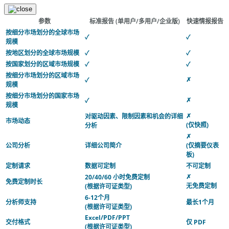
参数
标准报告
(单用户/多用户/企业版)
快速情报报告
按细分市场划分的全球市场
✓
✓
规模
按地区划分的全球市场规模
✓
✓
按国家划分的区域市场规模
✓
✓
按细分市场划分的区域市场
✗
✓
规模
按细分市场划分的国家市场
✗
✓
规模
✗
对驱动因素、限制因素和机会的详细
市场动态
(仅快照)
分析
✗
公司分析
详细公司简介
(仅摘要仪表
板)
定制请求
数据可定制
不可定制
✗
20/40/60 小时免费定制
免费定制时长
无免费定制
(根据许可证类型)
6-12个月
分析师支持
最长1个月
(根据许可证类型)
Excel/PDF/PPT
交付格式
仅 PDF
(根据许可证类型)