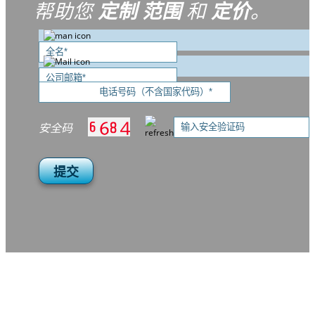
帮助您
定制
范围
和
定价
。
安全码
提交