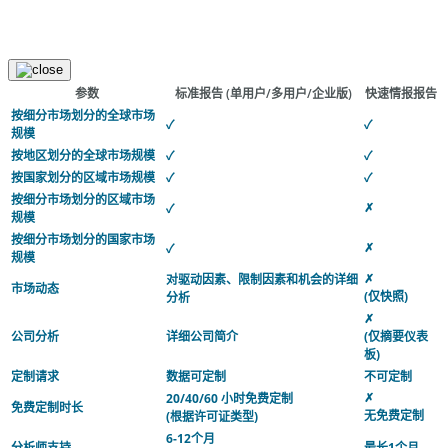
参数
标准报告
(单用户/多用户/企业版)
快速情报报告
按细分市场划分的全球市场
✓
✓
规模
按地区划分的全球市场规模
✓
✓
按国家划分的区域市场规模
✓
✓
按细分市场划分的区域市场
✗
✓
规模
按细分市场划分的国家市场
✗
✓
规模
✗
对驱动因素、限制因素和机会的详细
市场动态
(仅快照)
分析
✗
公司分析
详细公司简介
(仅摘要仪表
板)
定制请求
数据可定制
不可定制
✗
20/40/60 小时免费定制
免费定制时长
无免费定制
(根据许可证类型)
6-12个月
分析师支持
最长1个月