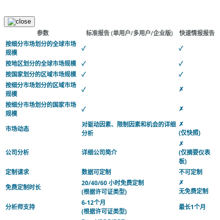
参数
标准报告
(单用户/多用户/企业版)
快速情报报告
按细分市场划分的全球市场
✓
✓
规模
按地区划分的全球市场规模
✓
✓
按国家划分的区域市场规模
✓
✓
按细分市场划分的区域市场
✗
✓
规模
按细分市场划分的国家市场
✗
✓
规模
✗
对驱动因素、限制因素和机会的详细
市场动态
(仅快照)
分析
✗
公司分析
详细公司简介
(仅摘要仪表
板)
定制请求
数据可定制
不可定制
✗
20/40/60 小时免费定制
免费定制时长
无免费定制
(根据许可证类型)
6-12个月
分析师支持
最长1个月
(根据许可证类型)