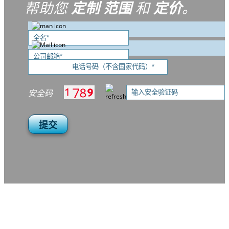
帮助您
定制
范围
和
定价
。
安全码
提交