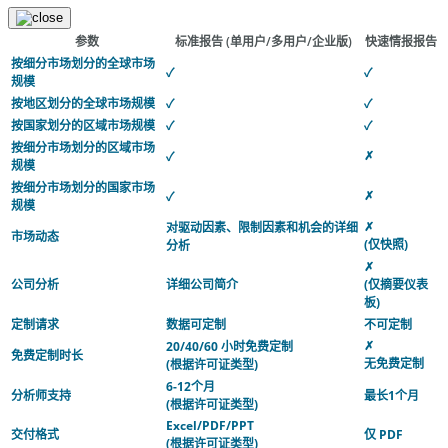
参数
标准报告
(单用户/多用户/企业版)
快速情报报告
按细分市场划分的全球市场
✓
✓
规模
按地区划分的全球市场规模
✓
✓
按国家划分的区域市场规模
✓
✓
按细分市场划分的区域市场
✗
✓
规模
按细分市场划分的国家市场
✗
✓
规模
✗
对驱动因素、限制因素和机会的详细
市场动态
(仅快照)
分析
✗
公司分析
详细公司简介
(仅摘要仪表
板)
定制请求
数据可定制
不可定制
✗
20/40/60 小时免费定制
免费定制时长
无免费定制
(根据许可证类型)
6-12个月
分析师支持
最长1个月
(根据许可证类型)
Excel/PDF/PPT
交付格式
仅 PDF
(根据许可证类型)