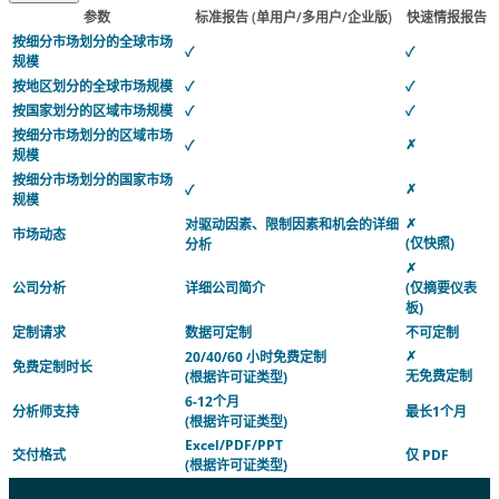
参数
标准报告
(单用户/多用户/企业版)
快速情报报告
按细分市场划分的全球市场
✓
✓
规模
按地区划分的全球市场规模
✓
✓
按国家划分的区域市场规模
✓
✓
按细分市场划分的区域市场
✗
✓
规模
按细分市场划分的国家市场
✗
✓
规模
✗
对驱动因素、限制因素和机会的详细
市场动态
(仅快照)
分析
✗
公司分析
详细公司简介
(仅摘要仪表
板)
定制请求
数据可定制
不可定制
✗
20/40/60 小时免费定制
免费定制时长
无免费定制
(根据许可证类型)
6-12个月
分析师支持
最长1个月
(根据许可证类型)
Excel/PDF/PPT
交付格式
仅 PDF
(根据许可证类型)