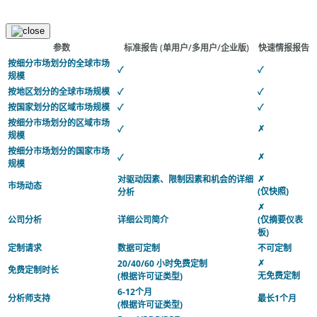
参数
标准报告
(单用户/多用户/企业版)
快速情报报告
按细分市场划分的全球市场
✓
✓
规模
按地区划分的全球市场规模
✓
✓
按国家划分的区域市场规模
✓
✓
按细分市场划分的区域市场
✗
✓
规模
按细分市场划分的国家市场
✗
✓
规模
✗
对驱动因素、限制因素和机会的详细
市场动态
(仅快照)
分析
✗
公司分析
详细公司简介
(仅摘要仪表
板)
定制请求
数据可定制
不可定制
✗
20/40/60 小时免费定制
免费定制时长
无免费定制
(根据许可证类型)
6-12个月
分析师支持
最长1个月
(根据许可证类型)