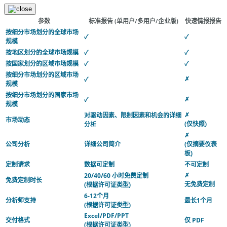
参数
标准报告
(单用户/多用户/企业版)
快速情报报告
按细分市场划分的全球市场
✓
✓
规模
按地区划分的全球市场规模
✓
✓
按国家划分的区域市场规模
✓
✓
按细分市场划分的区域市场
✗
✓
规模
按细分市场划分的国家市场
✗
✓
规模
✗
对驱动因素、限制因素和机会的详细
市场动态
(仅快照)
分析
✗
公司分析
详细公司简介
(仅摘要仪表
板)
定制请求
数据可定制
不可定制
✗
20/40/60 小时免费定制
免费定制时长
无免费定制
(根据许可证类型)
6-12个月
分析师支持
最长1个月
(根据许可证类型)
Excel/PDF/PPT
交付格式
仅 PDF
(根据许可证类型)