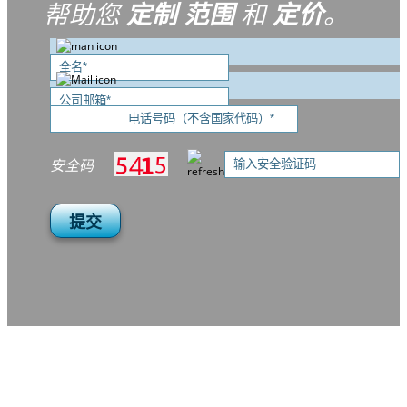
帮助您
定制
范围
和
定价
。
安全码
提交