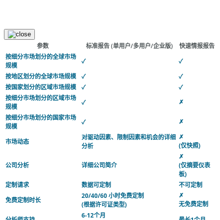
参数
标准报告
(单用户/多用户/企业版)
快速情报报告
按细分市场划分的全球市场
✓
✓
规模
按地区划分的全球市场规模
✓
✓
按国家划分的区域市场规模
✓
✓
按细分市场划分的区域市场
✗
✓
规模
按细分市场划分的国家市场
✗
✓
规模
✗
对驱动因素、限制因素和机会的详细
市场动态
(仅快照)
分析
✗
公司分析
详细公司简介
(仅摘要仪表
板)
定制请求
数据可定制
不可定制
✗
20/40/60 小时免费定制
免费定制时长
无免费定制
(根据许可证类型)
6-12个月
分析师支持
最长1个月