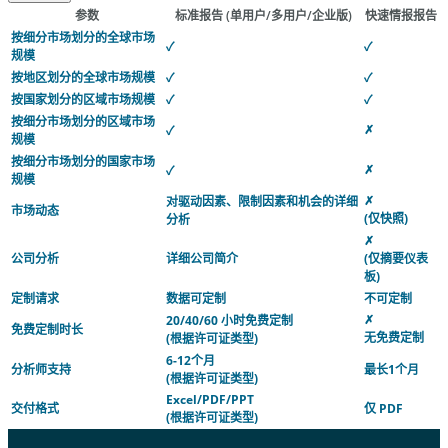
参数
标准报告
(单用户/多用户/企业版)
快速情报报告
按细分市场划分的全球市场
✓
✓
规模
按地区划分的全球市场规模
✓
✓
按国家划分的区域市场规模
✓
✓
按细分市场划分的区域市场
✗
✓
规模
按细分市场划分的国家市场
✗
✓
规模
✗
对驱动因素、限制因素和机会的详细
市场动态
(仅快照)
分析
✗
公司分析
详细公司简介
(仅摘要仪表
板)
定制请求
数据可定制
不可定制
✗
20/40/60 小时免费定制
免费定制时长
无免费定制
(根据许可证类型)
6-12个月
分析师支持
最长1个月
(根据许可证类型)
Excel/PDF/PPT
交付格式
仅 PDF
(根据许可证类型)