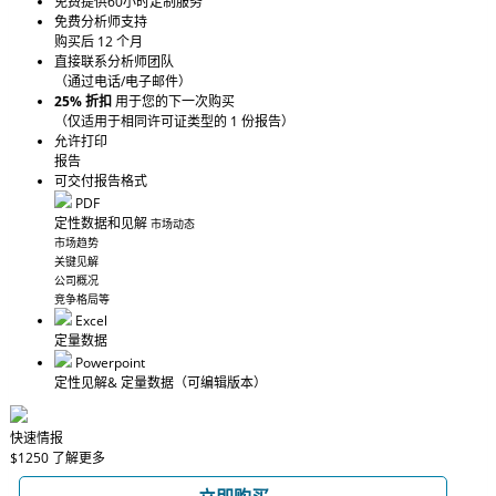
免费提供60小时定制服务
免费分析师支持
购买后 12 个月
直接联系分析师团队
（通过电话/电子邮件）
25% 折扣
用于您的下一次购买
（仅适用于相同许可证类型的 1 份报告）
允许打印
报告
可交付报告格式
PDF
定性数据和见解
市场动态
市场趋势
关键见解
公司概况
竞争格局等
Excel
定量数据
Powerpoint
定性见解
& 定量数据
（可编辑版本）
快速情报
$1250
了解更多