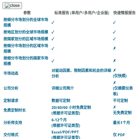
参数
标准报告
(单用户/多用户/企业版)
快速情报报告
按细分市场划分的全球市场
✓
✓
规模
按地区划分的全球市场规模
✓
✓
按国家划分的区域市场规模
✓
✓
按细分市场划分的区域市场
✗
✓
规模
按细分市场划分的国家市场
✗
✓
规模
✗
对驱动因素、限制因素和机会的详细
市场动态
(仅快照)
分析
✗
公司分析
详细公司简介
(仅摘要仪表
板)
定制请求
数据可定制
不可定制
✗
20/40/60 小时免费定制
免费定制时长
无免费定制
(根据许可证类型)
6-12个月
分析师支持
最长1个月
(根据许可证类型)
Excel/PDF/PPT
交付格式
仅 PDF
(根据许可证类型)