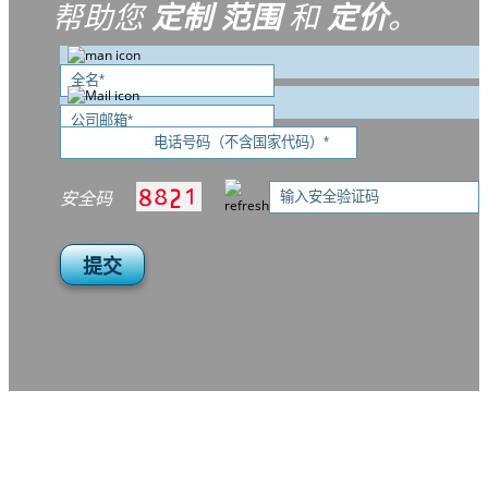
帮助您
定制
范围
和
定价
。
安全码
提交