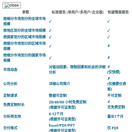
参数
标准报告
(单用户/多用户/企业版)
快速情报报告
按细分市场划分的全球市场
✓
✓
规模
按地区划分的全球市场规模
✓
✓
按国家划分的区域市场规模
✓
✓
按细分市场划分的区域市场
✗
✓
规模
按细分市场划分的国家市场
✗
✓
规模
✗
对驱动因素、限制因素和机会的详细
市场动态
(仅快照)
分析
✗
公司分析
详细公司简介
(仅摘要仪表
板)
定制请求
数据可定制
不可定制
✗
20/40/60 小时免费定制
免费定制时长
无免费定制
(根据许可证类型)
6-12个月
分析师支持
最长1个月
(根据许可证类型)
Excel/PDF/PPT
交付格式
仅 PDF
(根据许可证类型)