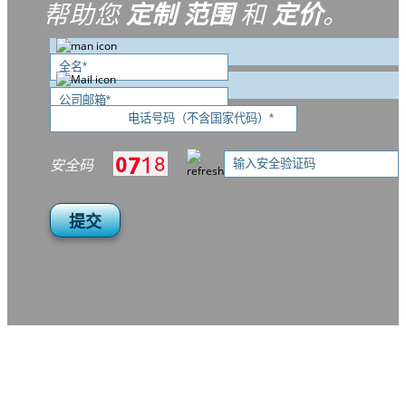
帮助您
定制
范围
和
定价
。
安全码
提交