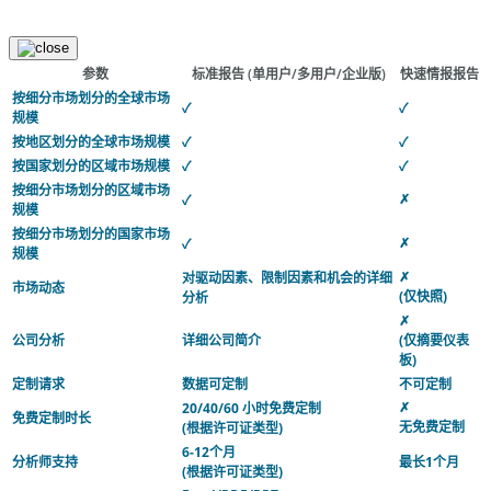
参数
标准报告
(单用户/多用户/企业版)
快速情报报告
按细分市场划分的全球市场
✓
✓
规模
按地区划分的全球市场规模
✓
✓
按国家划分的区域市场规模
✓
✓
按细分市场划分的区域市场
✗
✓
规模
按细分市场划分的国家市场
✗
✓
规模
✗
对驱动因素、限制因素和机会的详细
市场动态
(仅快照)
分析
✗
公司分析
详细公司简介
(仅摘要仪表
板)
定制请求
数据可定制
不可定制
✗
20/40/60 小时免费定制
免费定制时长
无免费定制
(根据许可证类型)
6-12个月
分析师支持
最长1个月
(根据许可证类型)