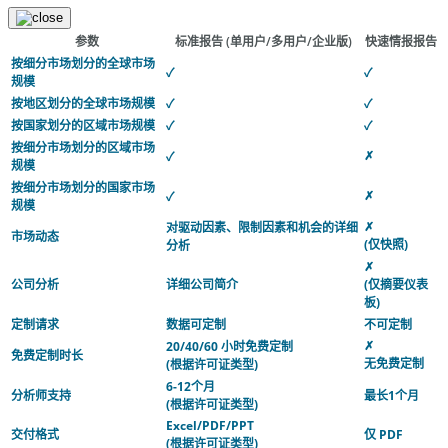
参数
标准报告
(单用户/多用户/企业版)
快速情报报告
按细分市场划分的全球市场
✓
✓
规模
按地区划分的全球市场规模
✓
✓
按国家划分的区域市场规模
✓
✓
按细分市场划分的区域市场
✗
✓
规模
按细分市场划分的国家市场
✗
✓
规模
✗
对驱动因素、限制因素和机会的详细
市场动态
(仅快照)
分析
✗
公司分析
详细公司简介
(仅摘要仪表
板)
定制请求
数据可定制
不可定制
✗
20/40/60 小时免费定制
免费定制时长
无免费定制
(根据许可证类型)
6-12个月
分析师支持
最长1个月
(根据许可证类型)
Excel/PDF/PPT
交付格式
仅 PDF
(根据许可证类型)