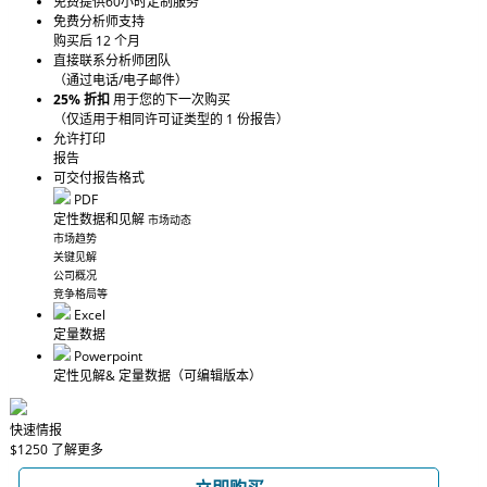
免费提供60小时定制服务
免费分析师支持
购买后 12 个月
直接联系分析师团队
（通过电话/电子邮件）
25% 折扣
用于您的下一次购买
（仅适用于相同许可证类型的 1 份报告）
允许打印
报告
可交付报告格式
PDF
定性数据和见解
市场动态
市场趋势
关键见解
公司概况
竞争格局等
Excel
定量数据
Powerpoint
定性见解
& 定量数据
（可编辑版本）
快速情报
$1250
了解更多