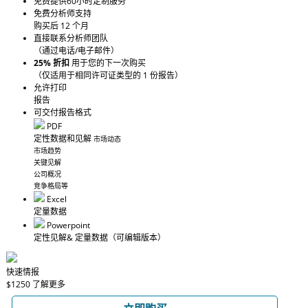
免费提供60小时定制服务
免费分析师支持
购买后 12 个月
直接联系分析师团队
（通过电话/电子邮件）
25% 折扣
用于您的下一次购买
（仅适用于相同许可证类型的 1 份报告）
允许打印
报告
可交付报告格式
PDF
定性数据和见解
市场动态
市场趋势
关键见解
公司概况
竞争格局等
Excel
定量数据
Powerpoint
定性见解
& 定量数据
（可编辑版本）
快速情报
$1250
了解更多