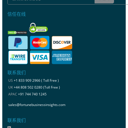
信任在线
联系我们
US
+1 833 909 2966 ( Toll Free )
UK
+44 808 502 0280 (Toll Free )
APAC
+91 744 740 1245
sales@fortunebusinessinsights.com
联系我们