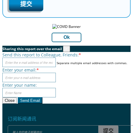
提交
Ok
Sharing this report over the email
×
Send this report to Colleague, Friends:
*
Separate multiple email addresses with commas.
Enter your email:
*
Enter your name:
Close
Send Email
订阅新闻通讯
提交