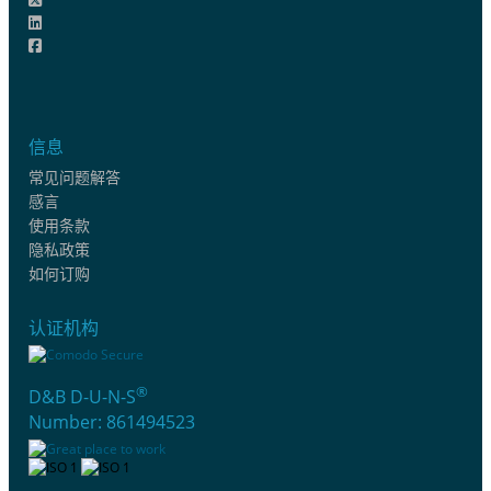
信息
常见问题解答
感言
使用条款
隐私政策
如何订购
认证机构
®
D&B D-U-N-S
Number: 861494523