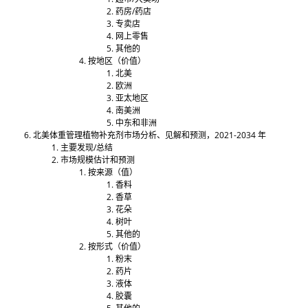
药房/药店
专卖店
网上零售
其他的
按地区（价值）
北美
欧洲
亚太地区
南美洲
中东和非洲
北美体重管理植物补充剂市场分析、见解和预测，2021-2034 年
主要发现/总结
市场规模估计和预测
按来源（值）
香料
香草
花朵
树叶
其他的
按形式（价值）
粉末
药片
液体
胶囊