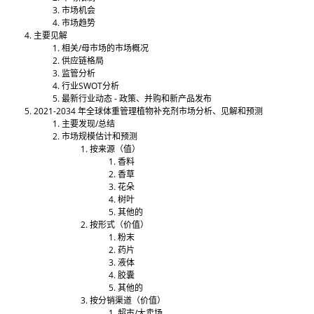
市场机会
市场趋势
主要见解
相关/母市场的市场概况
供应链格局
监管分析
行业SWOT分析
最新行业动态 - 政策、并购和新产品发布
2021-2034 年全球体重管理植物补充剂市场分析、见解和预测
主要发现/总结
市场规模估计和预测
按来源（值）
香料
香草
花朵
树叶
其他的
按形式（价值）
粉末
药片
液体
胶囊
其他的
按分销渠道（价值）
超市/大卖场