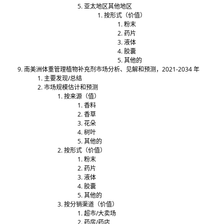
亚太地区其他地区
按形式（价值）
粉末
药片
液体
胶囊
其他的
南美洲体重管理植物补充剂市场分析、见解和预测，2021-2034 年
主要发现/总结
市场规模估计和预测
按来源（值）
香料
香草
花朵
树叶
其他的
按形式（价值）
粉末
药片
液体
胶囊
其他的
按分销渠道（价值）
超市/大卖场
药房/药店