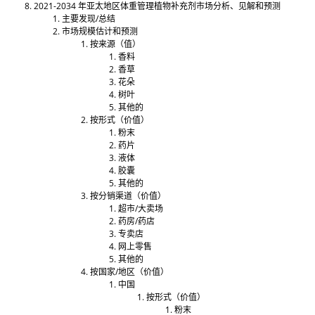
2021-2034 年亚太地区体重管理植物补充剂市场分析、见解和预测
主要发现/总结
市场规模估计和预测
按来源（值）
香料
香草
花朵
树叶
其他的
按形式（价值）
粉末
药片
液体
胶囊
其他的
按分销渠道（价值）
超市/大卖场
药房/药店
专卖店
网上零售
其他的
按国家/地区（价值）
中国
按形式（价值）
粉末