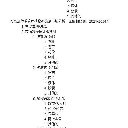
药片
液体
胶囊
其他的
欧洲体重管理植物补充剂市场分析、见解和预测，2021-2034 年
主要发现/总结
市场规模估计和预测
按来源（值）
香料
香草
花朵
树叶
其他的
按形式（价值）
粉末
药片
液体
胶囊
其他的
按分销渠道（价值）
超市/大卖场
药房/药店
专卖店
网上零售
其他的