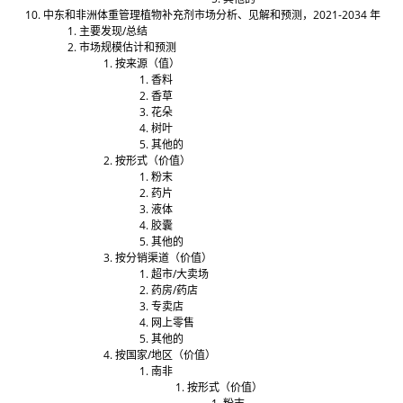
中东和非洲体重管理植物补充剂市场分析、见解和预测，2021-2034 年
主要发现/总结
市场规模估计和预测
按来源（值）
香料
香草
花朵
树叶
其他的
按形式（价值）
粉末
药片
液体
胶囊
其他的
按分销渠道（价值）
超市/大卖场
药房/药店
专卖店
网上零售
其他的
按国家/地区（价值）
南非
按形式（价值）