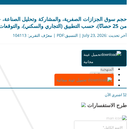
من 25 حصانًا)، حسب التطبيق (التجاري والسكني)، والتوقعات الإقليمية، 2026-2034
آخر تحديث :July 23, 2026 | التنسيق:PDF | معرّف التقرير: 104113
ملخص
تحميل عينة
جدول المحتويات
مجانية
التقسيم
المنهجية
الرسوم البيانية
تحميل عينة مجانية
اشتري الآن
طرح الاستفسارات