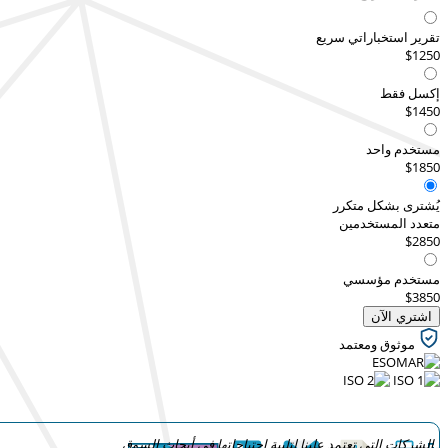
تقرير استخباراتي سريع
$1250
إكسل فقط
$1450
مستخدم واحد
$1850
يُشترى بشكل متكرر
متعدد المستخدمين
$2850
مستخدم مؤسسي
$3850
اشتري الآن
موثوق ومعتمد
الشركات التي تعتمد علينا لتلبية احتياجاتها في أبحاث السوق