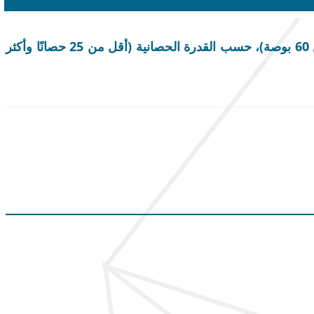
حجم سوق الجزازات الصفرية، والمشاركة وتحليل الصناعة، حسب نوع المنتج (أقل من 50 بوصة، و50-60 بوصة، وأكثر من 60 بوصة)، حسب القدرة الحصانية (أقل من 25 حصانًا وأكثر