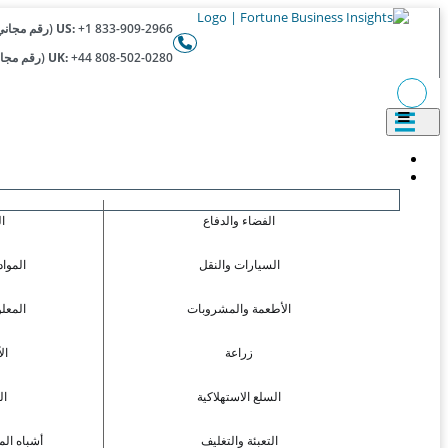
+1 833-909-2966 (رقم مجاني)
US:
+44 808-502-0280 (رقم مجاني)
UK:
الفضاء والدفاع
ا
السيارات والنقل
المواد
الأطعمة والمشروبات
المعل
زراعة
ال
السلع الاستهلاكية
ال
التعبئة والتغليف
أشباه الم