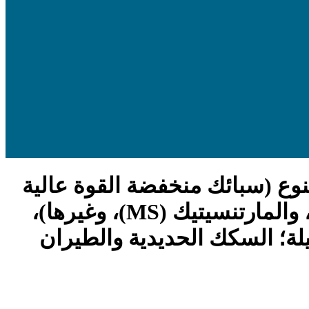
ع (سبائك منخفضة القوة عالية
(HSLA)، ومرحلة مزدوجة (DP)، واللدونة المستحثة بالتحول (TRIP)، والمارتنسيتيك (MS)، وغيرها)،
يلة؛ السكك الحديدية والطيران