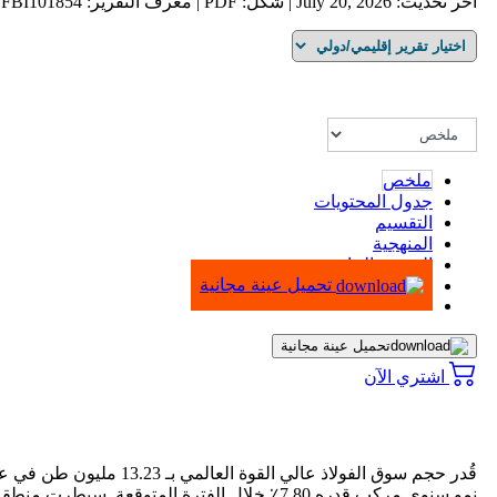
آخر تحديث: July 20, 2026 | شكل: PDF | معرف التقرير: FBI101854
ملخص
جدول المحتويات
التقسيم
المنهجية
الرسوم البيانية
تحميل عينة مجانية
تحميل عينة مجانية
اشتري الآن