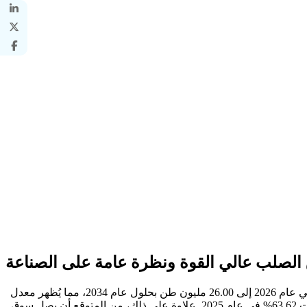
لصلب عالي القوة ونظرة عامة على الصناعة
قُدر حجم سوق الفولاذ عالي القوة العالمي بـ 13.23 مليون طن في عام 2025. ومن المتوقع أن ينمو السوق من 14.26 مليون دولار أمريكي في عام 2026 إلى 26.00 مليون طن بحلول عام 2034، مما يُظهر معدل
نمو سنوي مركب قدره 7.80٪ خلال الفترة المتوقعة. سيطرت منطقة آسيا والمحيط الهادئ على سوق الصلب عالي القوة بحصة سوقية بلغت 63.62% في عام 2025. علاوة على ذلك، من المتوقع أن يصل سوق