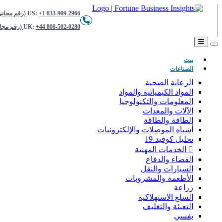
+1 833-909-2966 (رقم مجاني)
US:
+44 808-502-0280 (رقم مجاني)
UK:
(حاضِر)
بيت
الصناعات
الرعاية الصحية
المواد الكيميائية والمواد
المعلومات والتكنولوجيا
الآلات والمعدات
الطاقة والطاقة
أشباه الموصلات والإلكترونيات
تحليل كوفيد-19
الخدمات المهنية
الفضاء والدفاع
السيارات والنقل
الأطعمة والمشروبات
زراعة
السلع الاستهلاكية
التعبئة والتغليف
بفسي