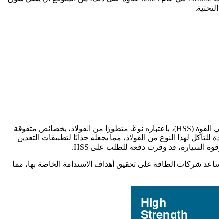
ويلاحظ الطلب على المواد ذات نسبة القوة إلى الوزن العالية من مختلف صناعات الاستخدام النهائي مثل السيارات والبناء. يتمتع الفولاذ عالي القوة (HSS)، باعتباره نوعًا متطورًا من الفولاذ، بخصائص متفوقة
للتآكل لهذا النوع من الفولاذ، مما يجعله جذابًا لتطبيقات التعدين
وة السيارة، قد وفرت دفعة للطلب على HSS.
ج HSS يمثل عبئًا أقل على صناعة توليد الطاقة، فإنه يساعد شركات الطاقة على تحقيق أهداف الاستدامة الخاصة بها، مما