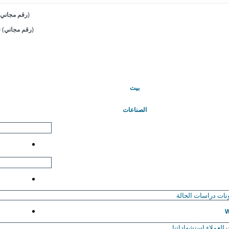
+1 833-909-2966 (رقم مجاني)
+44 808-502-0280 (رقم مجاني)
(حاضِر)
بيت
الصناعات
نات
دراسات الحالة
W
العملاء
استشهاداتنا