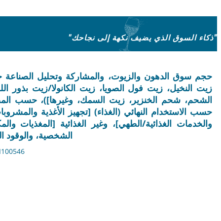
"ذكاء السوق الذي يضيف نكهة إلى نجاحك"
حجم سوق الدهون والزيوت، والمشاركة وتحليل الصناعة حس
زيت النخيل، زيت فول الصويا، زيت الكانولا/زيت بذور اللف
الشحم، شحم الخنزير، زيت السمك، وغيرها])، حسب المصد
والخدمات الغذائية/الطهي]، وغير الغذائية [المغذيات وال
الشخصية، والوقود الحيوي
آخر تحديث: July 20, 2026 | شكل: PDF |معر