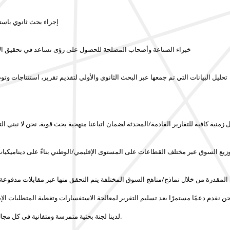
إجراء بحث ثانوي باست
مقابلات مع قادة الرأي الرئيسيين (KOL)، خبراء الصناعة وأصحاب المصلحة للحصول على رؤى تس
تحليل البيانات التي تم جمعها عبر البحث الثانوي والأولي لتقديم تقرير، استنتاجات وت
 زمنية كافية للتقارير القادمة/المحدثة لضمان اتباعنا منهجية بحث قوية.
نحن لا نبني التقارير في
 توزيع السوق عبر مختلف القطاعات على المستوى الإقليمي/الوطني بناءً على ديناميكيا
 المقدرة من خلال نماذج/مناهج السوق المختلفة يتم التحقق منها عبر مقابلات مدفوع
ن نقدم دعمًا مستمرًا بعد تسليم التقرير لمعالجة الاستفسارات وتغطية المتطلبات الإ
لكل تقرير.
لدينا لجنة بحثية متمرسة ومتفانية في كل مجال