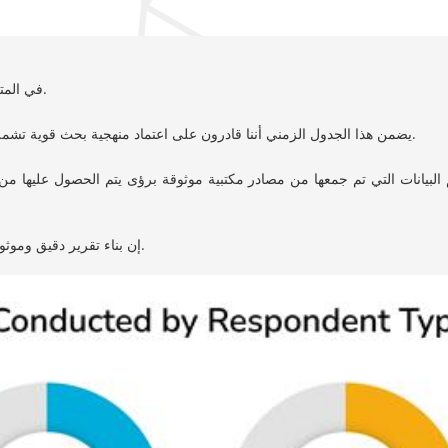
في المتوسط، يقضي المحلل (وفريق الدعم) حوالي 1.5 إلى 2 شهر لبناء تقرير واحد.
يضمن هذا الجدول الزمني أننا قادرون على اعتماد منهجية بحث قوية تشمل النهج من الأعلى إلى الأسفل ومن الأسفل إلى الأعلى لتقدير أرقام السوق.
عم البيانات التي تم جمعها من مصادر مكتبية موثوقة برؤى يتم الحصول عليها 
إن بناء تقرير دقيق وموثوق من خلال المصادر الثانوية والأولية لا يمكن أن يتم إلا في إطار زمني أطول.