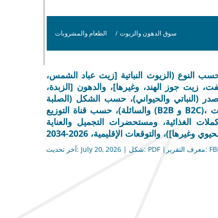
سوق الدهون والزيوت
/
الطعام والمشروبات
ب النوع (الزيوت النباتية [زيت عباد الشمس،
ت، زيت جوز الهند، وغيرها]، والدهون [الزبدة،
ر (النباتي والحيواني)، حسب الشكل (الصلبة
والسائلة)، حسب قناة التوزيع (B2B و B2C)، حسب الاستخدام النهائي (الغذاء) [تجهيز الأغذية والمشروبات
مكملات الغذائية، ومستحضرات التجميل والعناية
 وغيرها])، والتوقعات الإقليمية، 2026-2034
ف التقرير: FBI100546