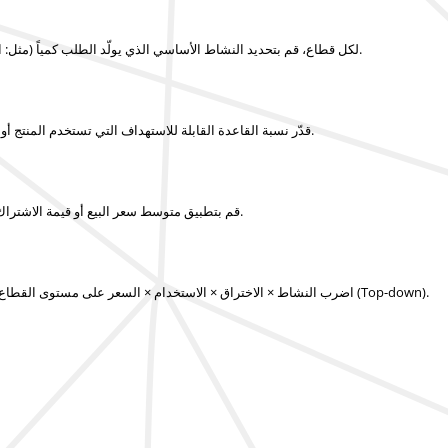
لكل قطاع، قم بتحديد النشاط الأساسي الذي يولّد الطلب كمياً (مثل: الوحدات المباعة، القاعدة المركبة، المستخدمون، الإجراءات، حجم الإنتاج، المشاريع).
قدّر نسبة القاعدة القابلة للاستهداف التي تستخدم المنتج أو الخدمة، إضافةً إلى شدة الاستخدام (التكرار، الكمية لكل مستخدم، الحجم لكل وحدة).
قم بتطبيق متوسط سعر البيع أو قيمة الاشتراك أو رسوم الخدمة أو القيمة لكل وحدة استهلاك، مع مراعاة الاختلافات بين القطاعات.
اضرب النشاط × الاختراق × الاستخدام × السعر على مستوى القطاع، ثم اجمع جميع القطاعات وقارن النتائج مع معايير الصناعة أو تقديرات النهج التنازلي (Top-down).