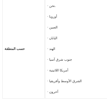
· نحن.
· أوروبا
· الصين
· اليابان
· الهند
حسب المنطقة
· جنوب شرق آسيا
· أمريكا اللاتينية
· الشرق الأوسط وأفريقيا
· آحرون