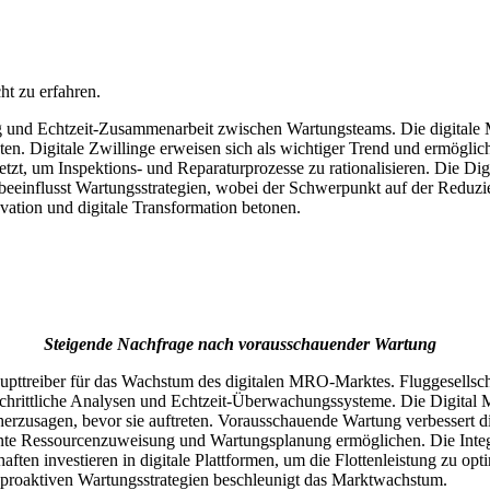
t zu erfahren.
ng und Echtzeit-Zusammenarbeit zwischen Wartungsteams. Die digitale
. Digitale Zwillinge erweisen sich als wichtiger Trend und ermöglic
zt, um Inspektions- und Reparaturprozesse zu rationalisieren. Die D
eeinflusst Wartungsstrategien, wobei der Schwerpunkt auf der Reduzie
vation und digitale Transformation betonen.
Steigende Nachfrage nach vorausschauender Wartung
pttreiber für das Wachstum des digitalen MRO-Marktes. Fluggesellsc
tschrittliche Analysen und Echtzeit-Überwachungssysteme. Die Digital
rzusagen, bevor sie auftreten. Vorausschauende Wartung verbessert die
ente Ressourcenzuweisung und Wartungsplanung ermöglichen. Die Integra
ften investieren in digitale Plattformen, um die Flottenleistung zu op
u proaktiven Wartungsstrategien beschleunigt das Marktwachstum.