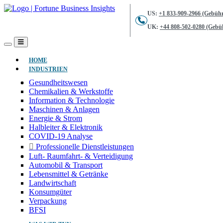
US:
+1 833-909-2966 (Gebühr
UK:
+44 808-502-0280 (Gebüh
(AKTUELL)
HOME
INDUSTRIEN
Gesundheitswesen
Chemikalien & Werkstoffe
Information & Technologie
Maschinen & Anlagen
Energie & Strom
Halbleiter & Elektronik
COVID-19 Analyse
Professionelle Dienstleistungen
Luft- Raumfahrt- & Verteidigung
Automobil & Transport
Lebensmittel & Getränke
Landwirtschaft
Konsumgüter
Verpackung
BFSI