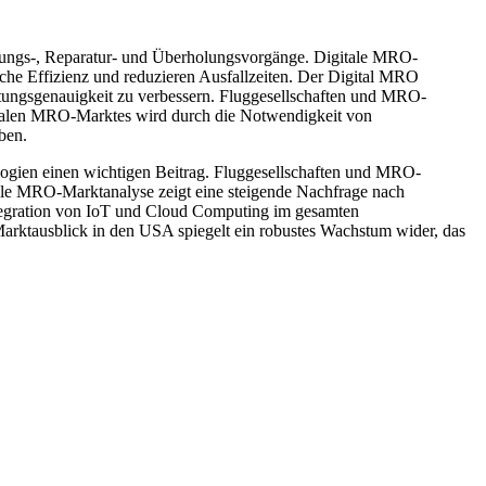
artungs-, Reparatur- und Überholungsvorgänge. Digitale MRO-
he Effizienz und reduzieren Ausfallzeiten. Der Digital MRO
rtungsgenauigkeit zu verbessern. Fluggesellschaften und MRO-
gitalen MRO-Marktes wird durch die Notwendigkeit von
ben.
nologien einen wichtigen Beitrag. Fluggesellschaften und MRO-
itale MRO-Marktanalyse zeigt eine steigende Nachfrage nach
ntegration von IoT und Cloud Computing im gesamten
Marktausblick in den USA spiegelt ein robustes Wachstum wider, das