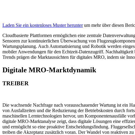
Laden Sie ein kostenloses Muster herunter
um mehr über diesen Berich
Cloudbasierte Plattformen ermöglichen eine zentrale Datenverwaltu
Sensoren zur kontinuierlichen Überwachung von Flugzeugkomponenten
Wartungsplanung. Auch Automatisierung und Robotik werden eingeset
mobiler Anwendungen für den Echtzeit-Datenzugriff. Nachhaltigkeit b
Trends prägen die Marktaussichten für digitales MRO, indem sie Inno
Digitale MRO-Marktdynamik
TREIBER
Die wachsende Nachfrage nach vorausschauender Wartung ist ein Hau
von Ausfallzeiten und die Reduzierung der Betriebskosten durch for
maschinellen Lerntechnologien hervor, um Komponentenausfälle vorhe
digitale MRO-Marktanalyse zeigt, dass digitale Lösungen eine effizi
und ermöglicht so eine proaktive Entscheidungsfindung. Fluggesellscha
treiben die Akzeptanz zusätzlich voran. Der Wandel von reaktiven z