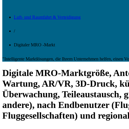
Luft- und Raumfahrt & Verteidigung
/
Digitaler MRO -Markt
"Intelligente Marktlösungen, die Ihrem Unternehmen helfen, einen 
Digitale MRO-Marktgröße, Ante
Wartung, AR/VR, 3D-Druck, küns
Überwachung, Teileaustausch, g
andere), nach Endbenutzer (Fl
Fluggesellschaften) und regiona