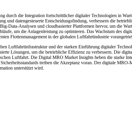
 durch die Integration fortschrittlicher digitaler Technologien in W
 und datengesteuerte Entscheidungsfindung, verbessern die betrieblic
 Big-Data-Analysen und cloudbasierter Plattformen hervor, um die Wa
tsabläufe, um die Anlagenleistung zu optimieren. Das Wachstum des di
enten Flottenmanagement in der globalen Luftfahrtindustrie vorangetrie
chen Luftfahrtinfrastruktur und der starken Einführung digitaler Tech
sierte Lösungen, um die betriebliche Effizienz zu verbessern. Die dig
ischen Luftfahrt. Die Digital MRO Market Insights heben die starke I
d Sicherheitsstandards treiben die Akzeptanz voran. Der digitale MRO-
mation unterstützt wird.