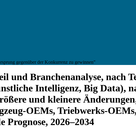
Vorsprung gegenüber der Konkurrenz zu gewinnen"
il und Branchenanalyse, nach T
tliche Intelligenz, Big Data), 
rößere und kleinere Änderungen,
ugzeug-OEMs, Triebwerks-OEMs,
le Prognose, 2026–2034