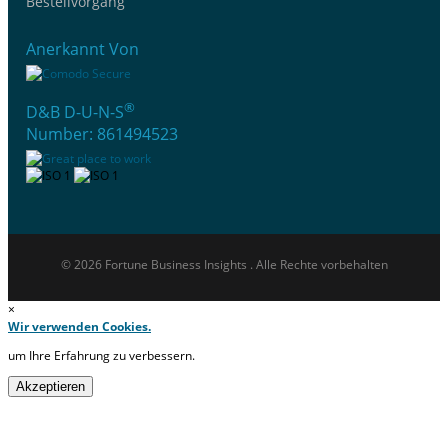
Bestellvorgang
Anerkannt Von
®
D&B D-U-N-S
Number: 861494523
© 2026 Fortune Business Insights . Alle Rechte vorbehalten
×
Wir verwenden Cookies.
um Ihre Erfahrung zu verbessern.
Akzeptieren