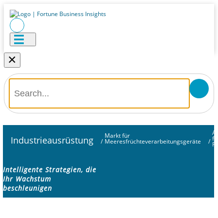
×
A
Markt für
Industrieausrüstung
fü
/
Meeresfrüchteverarbeitungsgeräte
/
R
Intelligente Strategien, die
Ihr Wachstum
beschleunigen