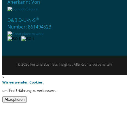
Anerkannt Von
®
D&B D-U-N-S
Number: 861494523
© 2026 Fortune Business Insights . Alle Rechte vorbehalten
×
Wir verwenden Cookies.
um Ihre Erfahrung zu verbessern.
Akzeptieren