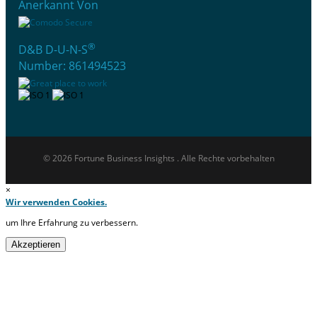
Anerkannt Von
®
D&B D-U-N-S
Number: 861494523
© 2026 Fortune Business Insights . Alle Rechte vorbehalten
×
Wir verwenden Cookies.
um Ihre Erfahrung zu verbessern.
Akzeptieren