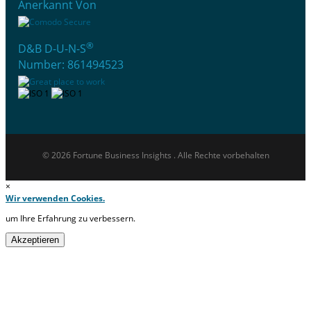
Anerkannt Von
®
D&B D-U-N-S
Number: 861494523
© 2026 Fortune Business Insights . Alle Rechte vorbehalten
×
Wir verwenden Cookies.
um Ihre Erfahrung zu verbessern.
Akzeptieren