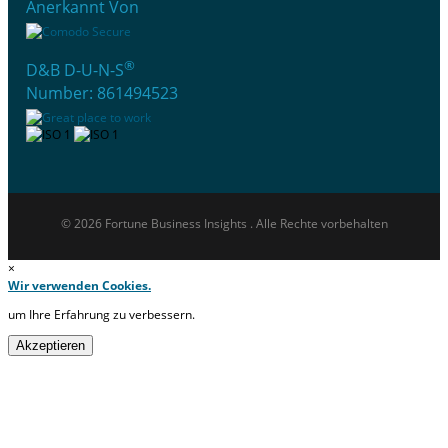
Anerkannt Von
®
D&B D-U-N-S
Number: 861494523
© 2026 Fortune Business Insights . Alle Rechte vorbehalten
×
Wir verwenden Cookies.
um Ihre Erfahrung zu verbessern.
Akzeptieren