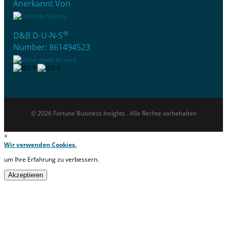
Anerkannt Von
®
D&B D-U-N-S
Number: 861494523
© 2026 Fortune Business Insights . Alle Rechte vorbehalten
×
Wir verwenden Cookies.
um Ihre Erfahrung zu verbessern.
Akzeptieren