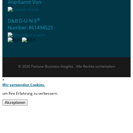
Anerkannt Von
®
D&B D-U-N-S
Number: 861494523
© 2026 Fortune Business Insights . Alle Rechte vorbehalten
×
Wir verwenden Cookies.
um Ihre Erfahrung zu verbessern.
Akzeptieren