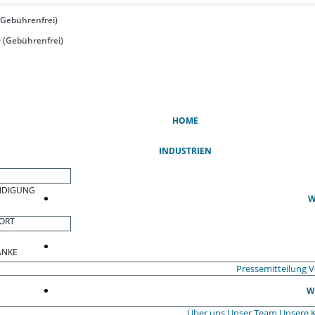
(Gebührenfrei)
 (Gebührenfrei)
(AKTUELL)
HOME
INDUSTRIEN
EIDIGUNG
W
ORT
ÄNKE
Pressemitteilung
V
W
Über uns
Unser Team
Unsere 