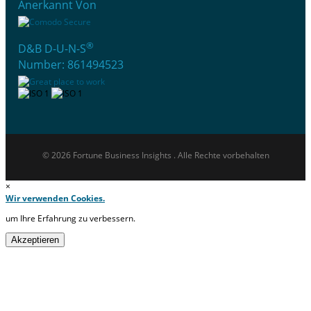
Anerkannt Von
®
D&B D-U-N-S
Number: 861494523
© 2026 Fortune Business Insights . Alle Rechte vorbehalten
×
Wir verwenden Cookies.
um Ihre Erfahrung zu verbessern.
Akzeptieren