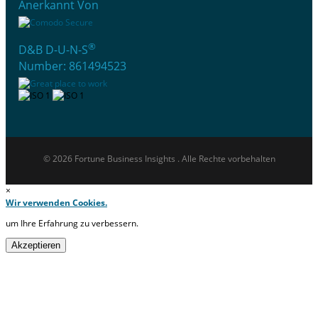
Anerkannt Von
®
D&B D-U-N-S
Number: 861494523
© 2026 Fortune Business Insights . Alle Rechte vorbehalten
×
Wir verwenden Cookies.
um Ihre Erfahrung zu verbessern.
Akzeptieren