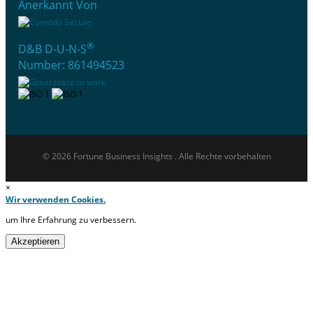
Anerkannt Von
®
D&B D-U-N-S
Number: 861494523
© 2026 Fortune Business Insights . Alle Rechte vorbehalten
×
Wir verwenden Cookies.
um Ihre Erfahrung zu verbessern.
Akzeptieren