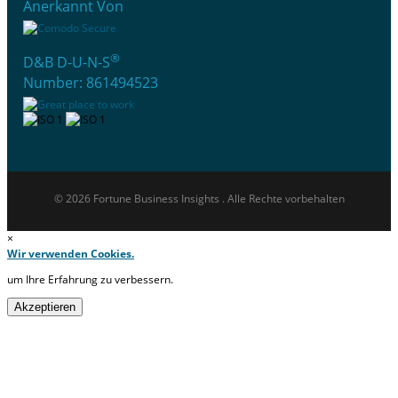
Anerkannt Von
®
D&B D-U-N-S
Number: 861494523
© 2026 Fortune Business Insights . Alle Rechte vorbehalten
×
Wir verwenden Cookies.
um Ihre Erfahrung zu verbessern.
Akzeptieren