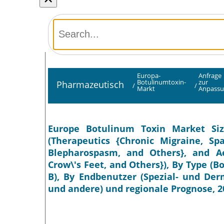
Europa-
Anfrage
Botulinumtoxin-
zur
Pharmazeutisch
/
/
Markt
Anpass
Europe Botulinum Toxin Market Size
(Therapeutics {Chronic Migraine, Spa
Blepharospasm, and Others}, and Aes
Crow\'s Feet, and Others}), By Type (
B), By Endbenutzer (Spezial- und Der
und andere) und regionale Prognose, 2