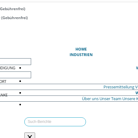
(Gebührenfrei)
 (Gebührenfrei)
(AKTUELL)
HOME
INDUSTRIEN
EIDIGUNG
ORT
Pressemitteilung
V
W
ÄNKE
Über uns
Unser Team
Unsere 
×