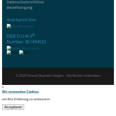
Datenschutzrichtlinie
Bestellvorgang
Anerkannt Von
®
D&B D-U-N-S
Number: 861494523
© 2026 Fortune Business Insights . Alle Rechte vorbehalten
×
Wir verwenden Cookies.
um Ihre Erfahrung zu verbessern.
Akzeptieren