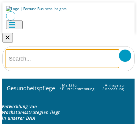
×
Markt für
Anfrage zur
Gesundheitspflege
/
Blutzellentrennung
/
Anpassung
Entwicklung von
Wachstumsstrategien liegt
in unserer DNA