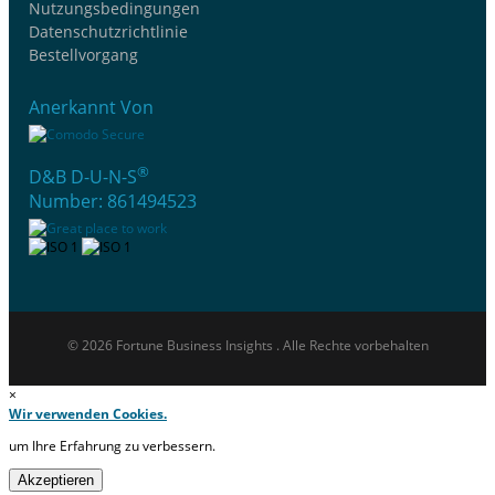
Nutzungsbedingungen
Datenschutzrichtlinie
Bestellvorgang
Anerkannt Von
®
D&B D-U-N-S
Number: 861494523
© 2026 Fortune Business Insights . Alle Rechte vorbehalten
×
Wir verwenden Cookies.
um Ihre Erfahrung zu verbessern.
Akzeptieren