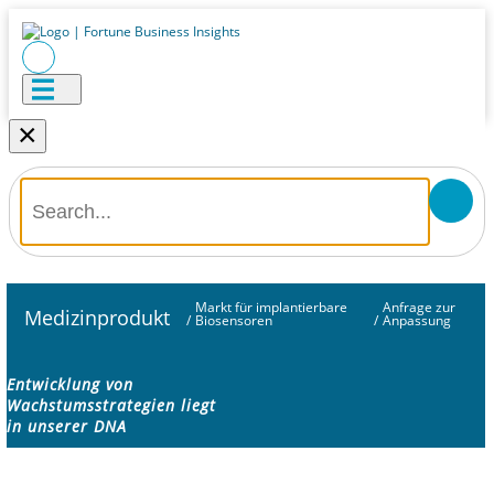
×
Markt für implantierbare
Anfrage zur
Medizinprodukt
/
Biosensoren
/
Anpassung
Entwicklung von
Wachstumsstrategien liegt
in unserer DNA