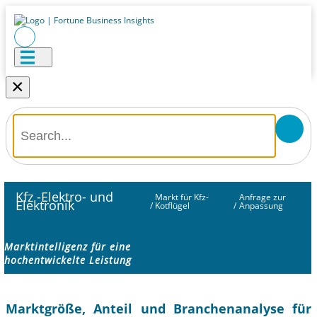
×
Kfz -Elektro- und
Markt für Kfz-
Anfrage zur
Elektronik
/
Kotflügel
/
Anpassung
Marktintelligenz für eine
hochentwickelte Leistung
Marktgröße, Anteil und Branchenanalyse für