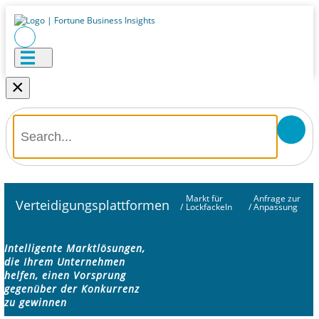
×
Markt für
Anfrage zur
Verteidigungsplattformen
/
Lockfackeln
/
Anpassung
Intelligente Marktlösungen,
die Ihrem Unternehmen
helfen, einen Vorsprung
gegenüber der Konkurrenz
zu gewinnen