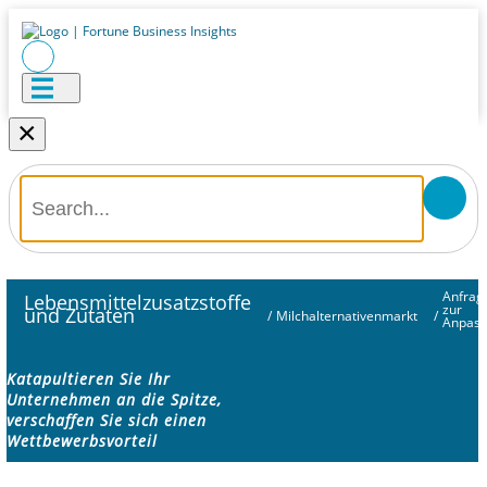
×
Anfrag
Lebensmittelzusatzstoffe
zur
und Zutaten
/
Milchalternativenmarkt
/
Anpas
Katapultieren Sie Ihr
Unternehmen an die Spitze,
verschaffen Sie sich einen
Wettbewerbsvorteil