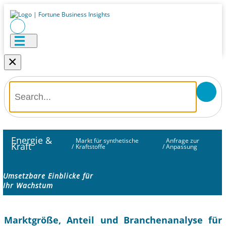
×
Energie &
Markt für synthetische
Anfrage zur
Kraft
/
Kraftstoffe
/
Anpassung
Umsetzbare Einblicke für
Ihr Wachstum
Marktgröße, Anteil und Branchenanalyse für