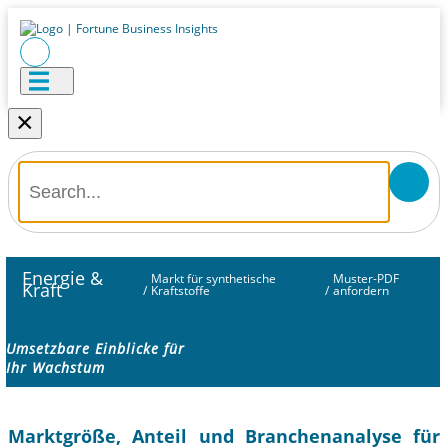
×
Energie &
Markt für synthetische
Muster-PDF
Kraft
/
Kraftstoffe
/
anfordern
Umsetzbare Einblicke für
Ihr Wachstum
Marktgröße, Anteil und Branchenanalyse für